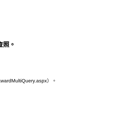
查照。
。
AwardMultiQuery.aspx
）。