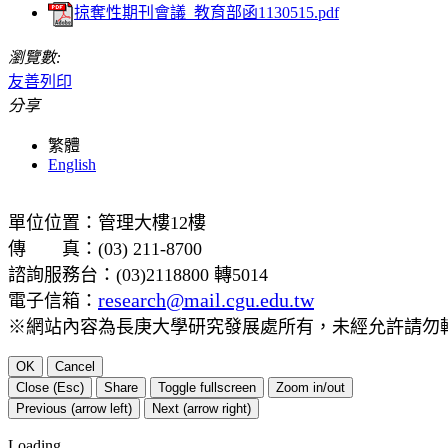
掠奪性期刊會議_教育部函1130515.pdf
瀏覽數:
友善列印
分享
繁體
English
單位位置：管理大樓12樓
傳 真：(03) 211-8700
諮詢服務台：(03)2118800 轉5014
research@mail.cgu.edu.tw
電子信箱：
※網站內容為長庚大學研究發展處所有，未經允許請勿
OK
Cancel
Close (Esc)
Share
Toggle fullscreen
Zoom in/out
Previous (arrow left)
Next (arrow right)
Loading...