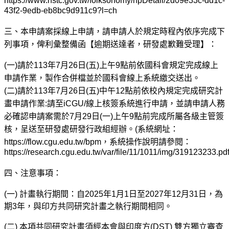
https://www.nstc.gov.tw/folksonomy/rfpDetail/2d09e33c-dd1c-
43f2-9edb-eb8bc9d911c9?l=ch
三、本申請案採線上申請，請申請人於規定時程內依序完成下
列事項，俾利彙整備函【逾期送達者，研發處歉難受理】：
(
一)請於113年7月26日(五)上午9點前依國科會規定完成線上
申請作業，製作合併檔並於國科會線上系統繳交送出。
(二)請於113年7月26日(五)中午12點前
依校內規定完成研究計
畫申請作業:請至iCGU/線上核簽系統進行申請，並請申請人務
必確認申請案需於7月29日(一)上午9點前完成所屬各級主管簽
核，呈送至研發處研發行政組經辦。(系統網址：
https://flow.cgu.edu.tw/bpm
，系統操作說明請參閱：
https://research.cgu.edu.tw/var/file/11/1011/img/319123233.pd
四、注意事項：
(
一)
計畫執行期間：自
2025
年
1
月
1
日至
2027
年
12
月
31
日，為
期
3
年，與印方共同研究計畫之執行期間相同。
(
二)
本項共同研究計畫須經本會與印度方
(DST)
雙方獨立審查